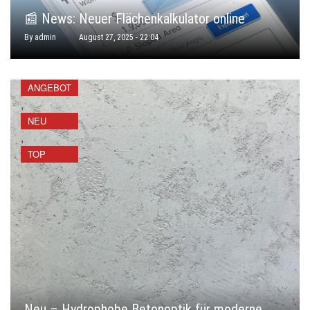
📰 News: Neuer Flächenkalkulator online
By
admin
August 27, 2025 - 22:04
ANGEBOT
,
NEU
,
TOP
Neu – Hydrophobe Betonoptik für moderne