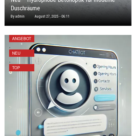
Duschräume
By
admin
August 27, 2025 - 06:11
ANGEBOT
,
NEU
,
TOP