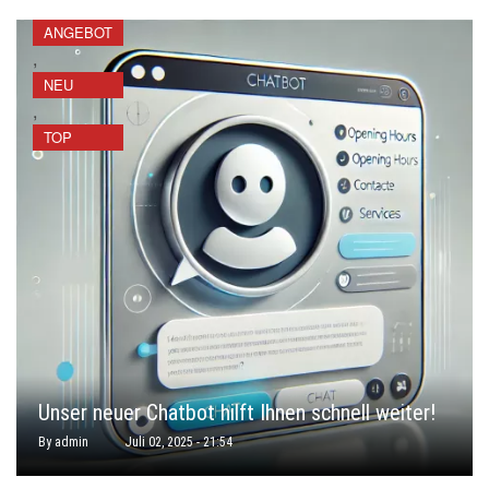
ANGEBOT
,
NEU
,
TOP
Unser neuer Chatbot hilft Ihnen schnell weiter!
By
admin
Juli 02, 2025 - 21:54