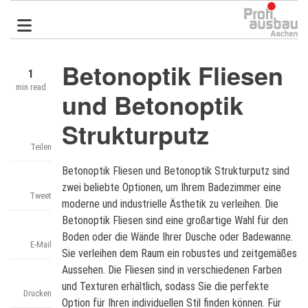
Direkt
zum
Inhalt
Betonoptik Fliesen
1
min read
und Betonoptik
Strukturputz
Teilen
Betonoptik Fliesen und Betonoptik Strukturputz sind
zwei beliebte Optionen, um Ihrem Badezimmer eine
Tweet
moderne und industrielle Ästhetik zu verleihen. Die
Betonoptik Fliesen sind eine großartige Wahl für den
Boden oder die Wände Ihrer Dusche oder Badewanne.
E-Mail
Sie verleihen dem Raum ein robustes und zeitgemäßes
Aussehen. Die Fliesen sind in verschiedenen Farben
und Texturen erhältlich, sodass Sie die perfekte
Drucken
Option für Ihren individuellen Stil finden können. Für