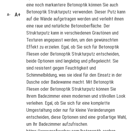
eine noch markantere Betonoptik können Sie auch
Betonoptik Strukturputz verwenden. Dieser Putz kann
A+
A-
auf die Wände aufgetragen werden und verleiht ihnen
eine raue und natürliche Betonoberfläche. Der
Strukturputz kann in verschiedenen Grautönen und
Texturen angepasst werden, um den gewünschten
Effekt zu erzielen. Egal, ob Sie sich für Betonoptik
Fliesen oder Betonoptik Strukturputz entscheiden,
beide Optionen sind langlebig und pflegeleicht. Sie
sind resistent gegen Feuchtigkeit und
Schimmelbildung, was sie ideal für den Einsatz in der
Dusche oder Badewanne macht. Mit Betonoptik
Fliesen oder Betonoptik Strukturputz können Sie
Ihrem Badezimmer einen modernen und stilvollen Look
verleihen. Egal, ob Sie sich für eine komplette
Umgestaltung oder nur für kleine Veränderungen
entscheiden, diese Optionen sind eine großartige Wahl,
um Ihr Badezimmer aufzufrischen.